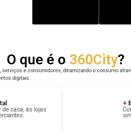
O que é o
360City
?
o, serviços e consumidores, dinamizando o consumo atra
tos digitais.
tal
+
B
 de casa, às lojas
Co
erciantes.
sim