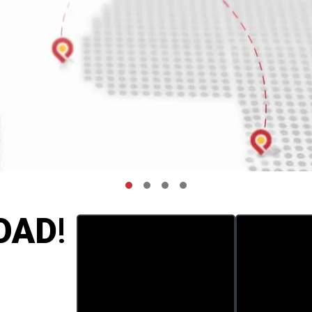
1
2
3
4
OAD
!