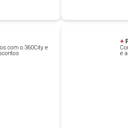
+
F
os com o 360City e
Co
scontos​
e 