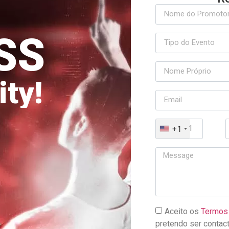
SS
ty!
+1
Aceito os
Termos 
pretendo ser contac